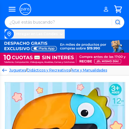
Entregar en Las Condes
Juguetes
/
Didácticos y Recreativos
/
Arte y Manualidades