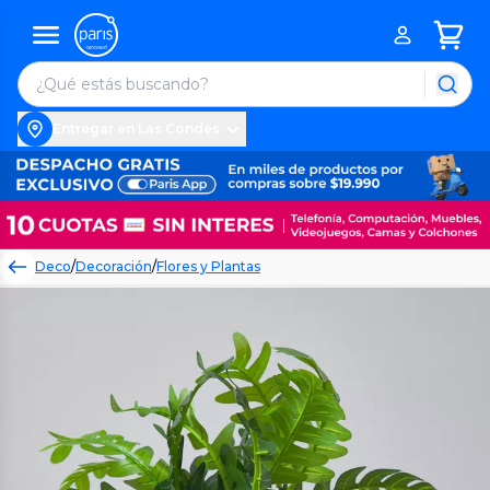
Entregar en Las Condes
Deco
/
Decoración
/
Flores y Plantas