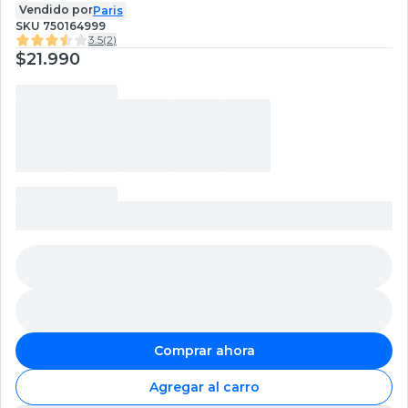
Vendido por
Paris
SKU
750164999
3.5
(
2
)
$21.990
Comprar ahora
Agregar al carro