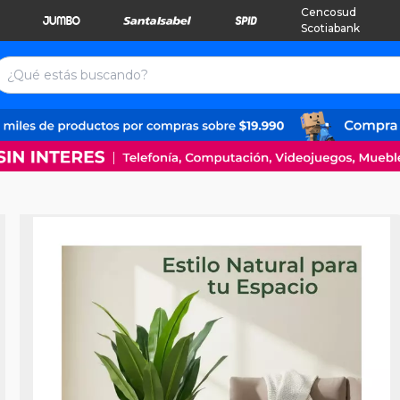
Cencosud
Scotiabank