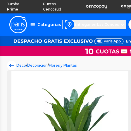
Jumbo
Puntos
Prime
Cencosud
Categorías
Entregar en Las Condes
Deco
/
Decoración
/
Flores y Plantas