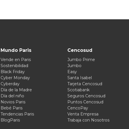
Mundo Paris
Cencosud
Vende en Paris
Jumbo Prime
Sostenibilidad
Jumbo
Black Friday
Easy
Cyber Monday
Santa Isabel
Cyberday
Tarjeta Cencosud
Día de la Madre
Scotiabank
Día del niño
Seguros Cencosud
Novios Paris
Puntos Cencosud
Bebé Paris
CencoPay
Tendencias Paris
Venta Empresa
BlogParis
Trabaja con Nosotros