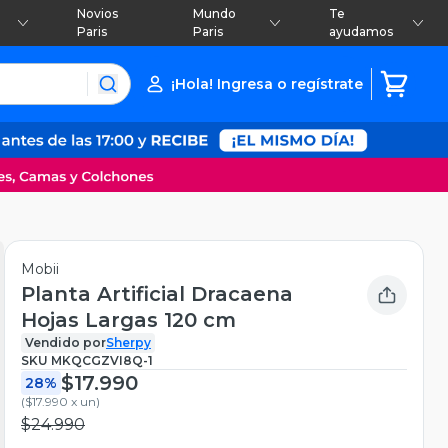
Novios
Mundo
Te
Paris
Paris
ayudamos
¡Hola! Ingresa o regístrate
Mobii
Planta Artificial Dracaena
Hojas Largas 120 cm
Vendido por
Sherpy
SKU
MKQCGZVI8Q-1
$17.990
28%
(
$17.990 x un
)
$24.990