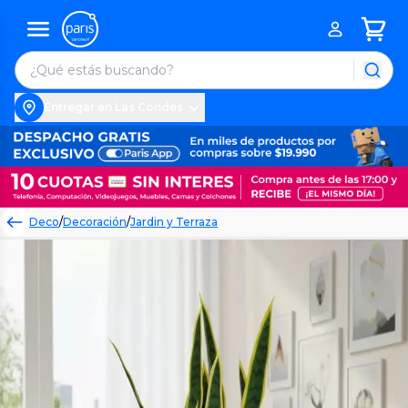
Entregar en Las Condes
Deco
/
Decoración
/
Jardin y Terraza