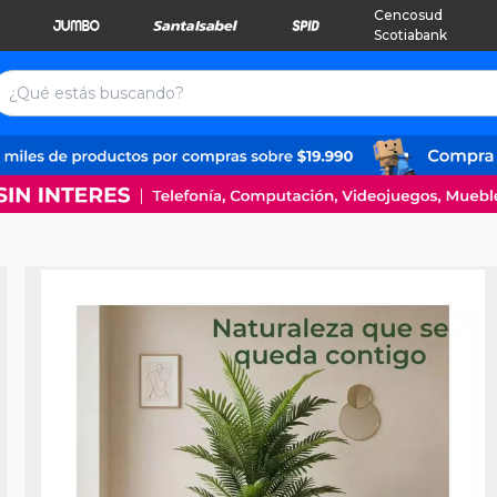
Cencosud
Scotiabank