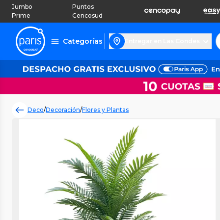
Jumbo
Puntos
Prime
Cencosud
Categorías
Entregar en Las Condes
Deco
/
Decoración
/
Flores y Plantas