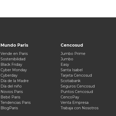
Mundo Paris
Cencosud
Vende en Paris
Jumbo Prime
Sostenibilidad
Jumbo
Black Friday
Easy
Cyber Monday
Santa Isabel
Cyberday
Tarjeta Cencosud
Día de la Madre
Scotiabank
Día del niño
Seguros Cencosud
Novios Paris
Puntos Cencosud
Bebé Paris
CencoPay
Tendencias Paris
Venta Empresa
BlogParis
Trabaja con Nosotros