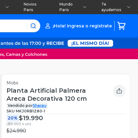
Novios
Mundo
Te
Paris
Paris
ayudamos
¡Hola! Ingresa o regístrate
Mobii
Planta Artificial Palmera
Areca Decorativa 120 cm
Vendido por
Sherpy
SKU
MKJ0RB1Z80-1
$19.990
20%
(
$19.990 x un
)
$24.990