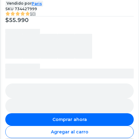
Vendido por
Paris
SKU
734427999
5
(
1
)
$55.990
Comprar ahora
Agregar al carro