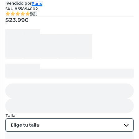
Vendido por
Paris
SKU
865894002
5
(
2
)
$23.990
Talla