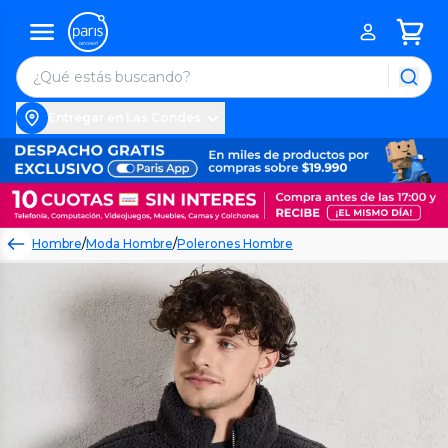
Entregar en Las Condes
Hombre
/
Moda Hombre
/
Polerones Hombre