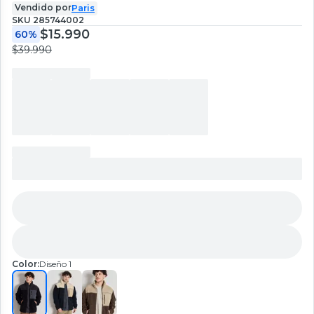
Vendido por
Paris
SKU
285744002
$15.990
60%
$39.990
Color:
Diseño 1