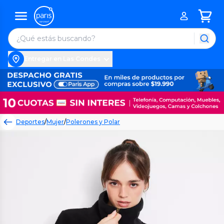
Entregar en Las Condes
Deportes
/
Mujer
/
Polerones y Polar