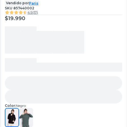
Vendido por
Paris
SKU
857440002
4.9
(
17
)
$19.990
Color:
Negro