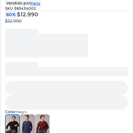
Vendido por
Paris
SKU
385434002
$12.990
60%
$32.990
Color:
Negro