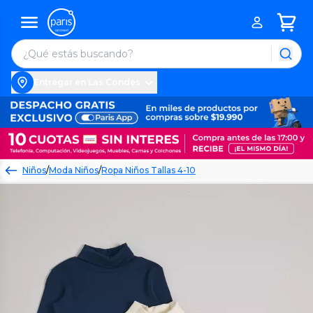
Entregar en Las Condes
Niños
/
Moda Niños
/
Ropa Niños Tallas 4-10