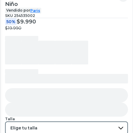
Niño
Vendido por
Paris
SKU
254535002
$9.990
50%
$19.990
Talla