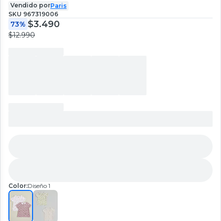
Vendido por
Paris
SKU
967319006
$3.490
73%
$12.990
Color:
Diseño 1