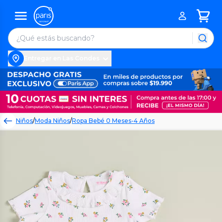
Entregar en Las Condes
Niños
/
Moda Niños
/
Ropa Bebé 0 Meses-4 Años