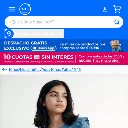
Entregar en Las Condes
Niños
/
Moda Niños
/
Ropa Niñas Tallas 10-16