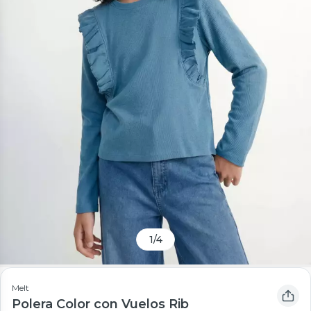
1
/
4
Melt
Polera Color con Vuelos Rib