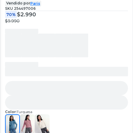
Vendido por
Paris
SKU
254497006
$2.990
70%
$9.990
Color:
Turquesa