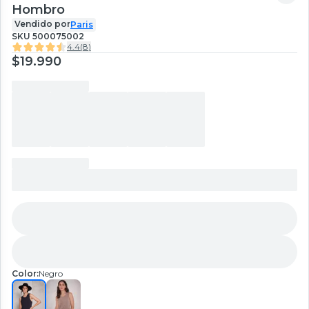
Hombro
Vendido por
Paris
SKU
500075002
4.4
(
8
)
$19.990
Color:
Negro