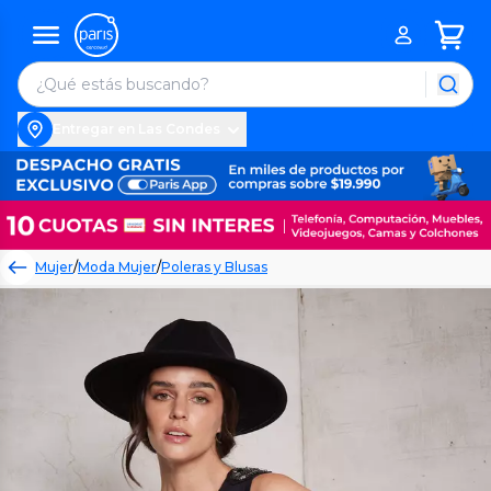
Entregar en Las Condes
Mujer
/
Moda Mujer
/
Poleras y Blusas