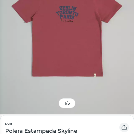
1
/
5
Melt
Polera Estampada Skyline