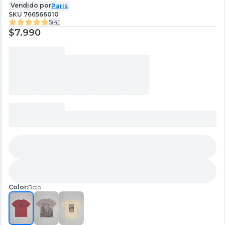
Vendido por
Paris
SKU
766566010
5
(
4
)
$7.990
Color:
Rojo