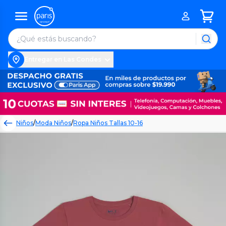
Entregar en Las Condes
Niños
/
Moda Niños
/
Ropa Niños Tallas 10-16