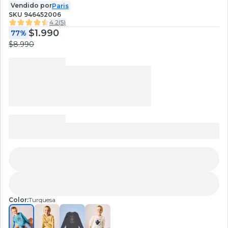
Vendido por
Paris
SKU
946452006
4.2
(
5
)
$1.990
77%
$8.990
Color:
Turquesa