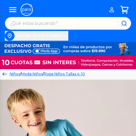
Entregar en Las Condes
Niños
/
Moda Niños
/
Ropa Niños Tallas 4-10