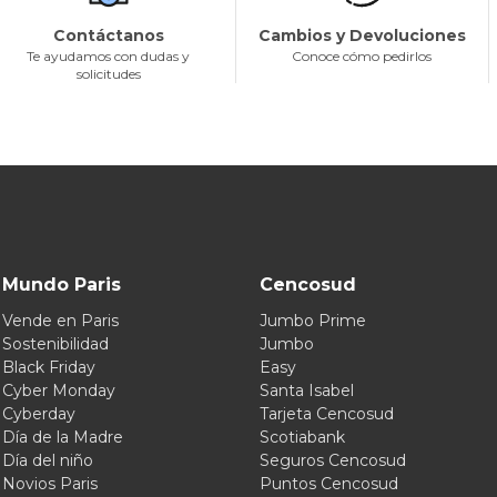
Contáctanos
Cambios y Devoluciones
Te ayudamos con dudas y
Conoce cómo pedirlos
solicitudes
Mundo Paris
Cencosud
Vende en Paris
Jumbo Prime
Sostenibilidad
Jumbo
Black Friday
Easy
Cyber Monday
Santa Isabel
Cyberday
Tarjeta Cencosud
Día de la Madre
Scotiabank
Día del niño
Seguros Cencosud
Novios Paris
Puntos Cencosud