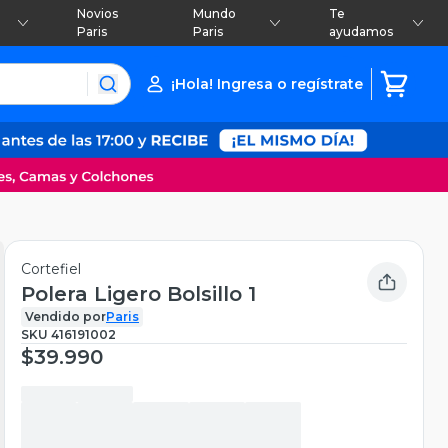
Novios
Mundo
Te
Paris
Paris
ayudamos
¡Hola! Ingresa o regístrate
Cortefiel
Polera Ligero Bolsillo 1
Vendido por
Paris
SKU
416191002
$39.990