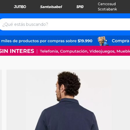
Cencosud
Scotiabank