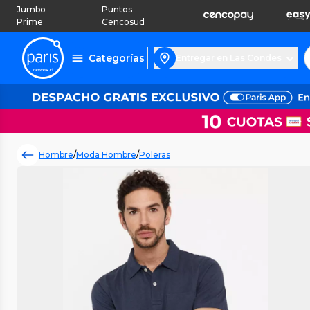
Jumbo
Puntos
Prime
Cencosud
Categorías
Entregar en Las Condes
Hombre
/
Moda Hombre
/
Poleras