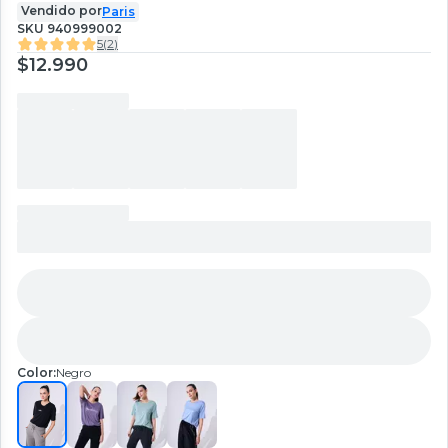
Vendido por
Paris
SKU
940999002
5
(
2
)
$12.990
Color:
Negro