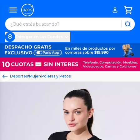
Entregar en Las Condes
Deportes
/
Mujer
/
Poleras y Petos