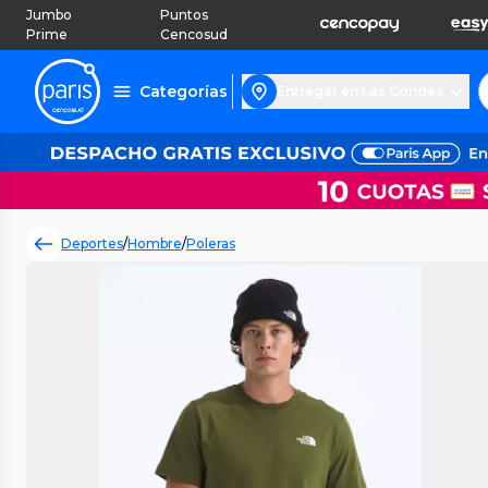
Jumbo
Puntos
Prime
Cencosud
Categorías
Entregar en Las Condes
Deportes
/
Hombre
/
Poleras