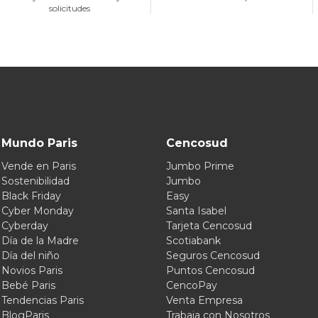
solicitudes
Mundo Paris
Cencosud
Vende en Paris
Jumbo Prime
Sostenibilidad
Jumbo
Black Friday
Easy
Cyber Monday
Santa Isabel
Cyberday
Tarjeta Cencosud
Día de la Madre
Scotiabank
Día del niño
Seguros Cencosud
Novios Paris
Puntos Cencosud
Bebé Paris
CencoPay
Tendencias Paris
Venta Empresa
BlogParis
Trabaja con Nosotros