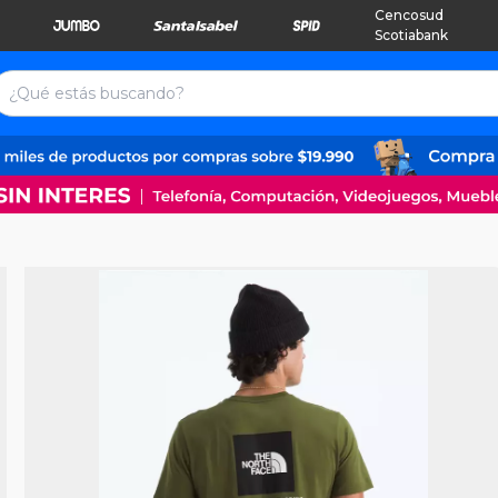
Cencosud
Scotiabank