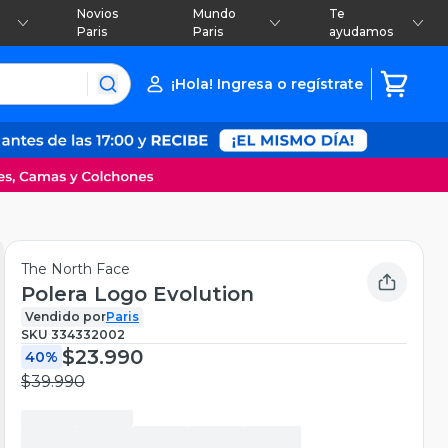
Novios
Mundo
Te
Paris
Paris
ayudamos
¡Hola! Ingresa o regístrate
The North Face
Polera Logo Evolution
Vendido por
Paris
SKU
334332002
$23.990
40%
$39.990