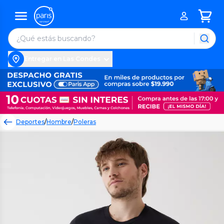
Entregar en Las Condes
Deportes
/
Hombre
/
Poleras