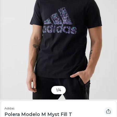
1
/
4
Adidas
Polera Modelo M Myst Fill T