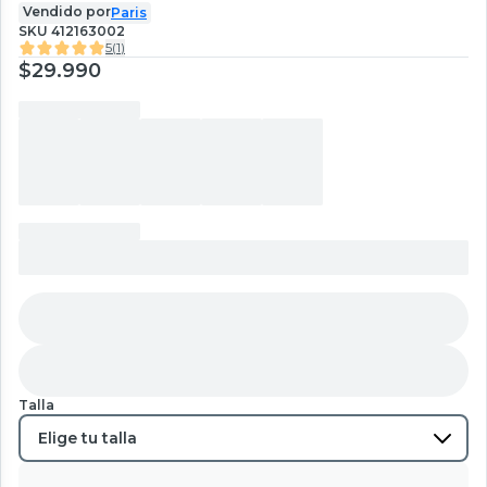
Vendido por
Paris
SKU
412163002
5
(
1
)
$29.990
Talla