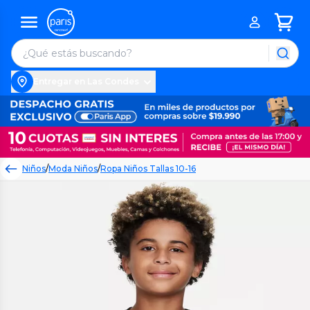
Entregar en Las Condes
Niños
/
Moda Niños
/
Ropa Niños Tallas 10-16