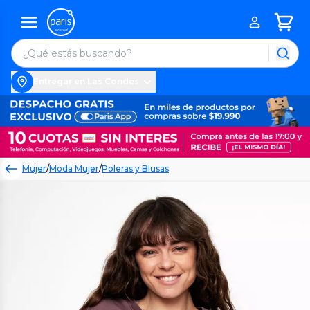
Entregar en Las Condes
Mujer
/
Moda Mujer
/
Poleras y Blusas