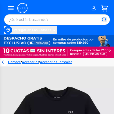
Entregar en Las Condes
Hombre
/
Accesorios
/
Accesorios Formales