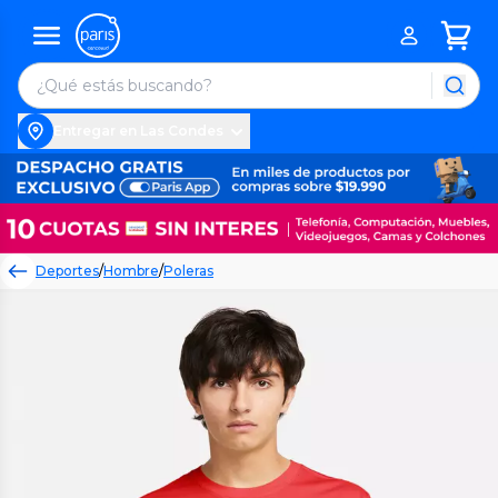
Entregar en Las Condes
Deportes
/
Hombre
/
Poleras