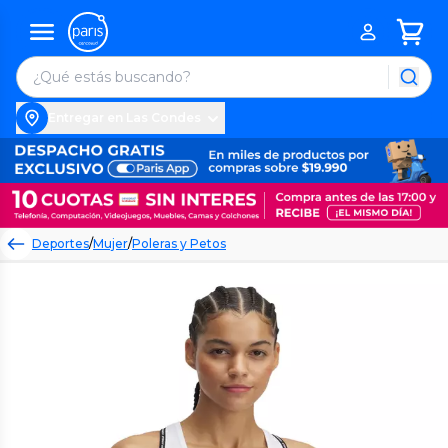
Entregar en Las Condes
Deportes
/
Mujer
/
Poleras y Petos