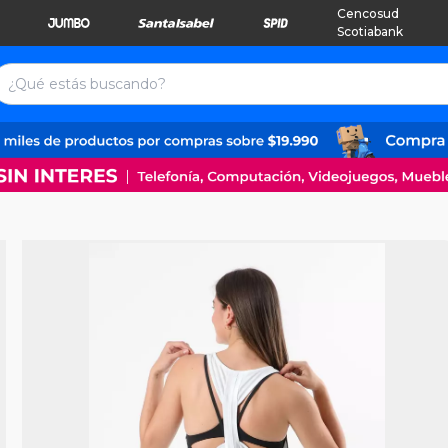
Cencosud
Scotiabank