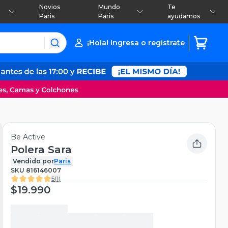
Novios
Mundo
Te
Paris
Paris
ayudamos
¡Hola! Ingresa o regístrate
Be Active
Polera Sara
Vendido por
Paris
SKU
816146007
5
(
1
)
$19.990