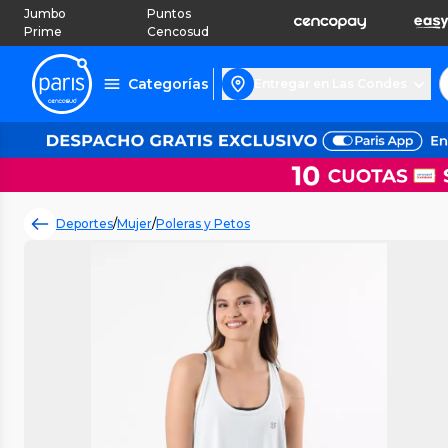
Jumbo
Puntos
Prime
Cencosud
Categorías
Entregar en Las Condes
Deportes
/
Mujer
/
Poleras y Petos