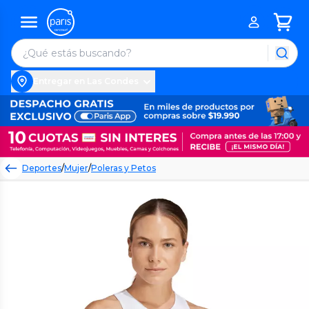
Entregar en Las Condes
Deportes
/
Mujer
/
Poleras y Petos