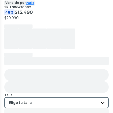
Vendido por
Paris
SKU
906430002
$15.490
48%
$29.990
Talla