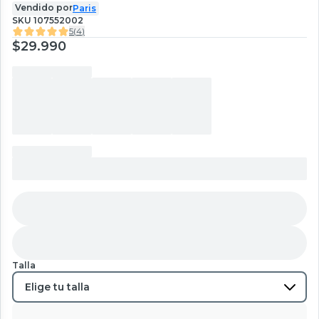
Vendido por
Paris
SKU
107552002
5
(
4
)
$29.990
Talla