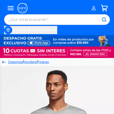
Entregar en Las Condes
Deportes
/
Hombre
/
Poleras