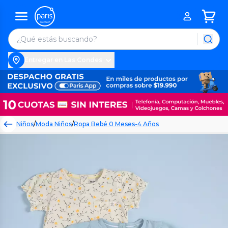
Entregar en Las Condes
Niños
/
Moda Niños
/
Ropa Bebé 0 Meses-4 Años