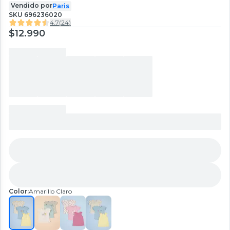
Vendido por
Paris
SKU
696236020
4.7
(
24
)
$12.990
Color:
Amarillo Claro