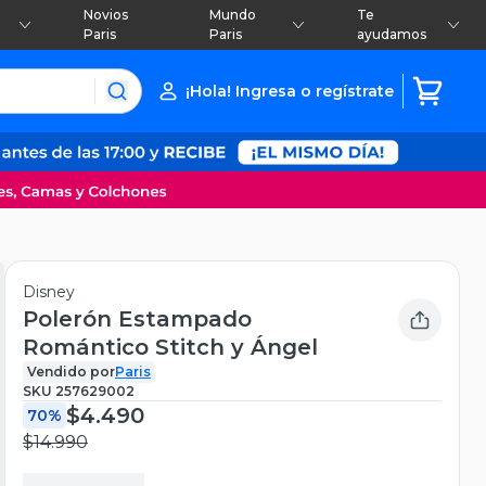
Novios
Mundo
Te
Paris
Paris
ayudamos
¡Hola! Ingresa o regístrate
Disney
Polerón Estampado
Romántico Stitch y Ángel
Vendido por
Paris
SKU
257629002
$4.490
70%
$14.990