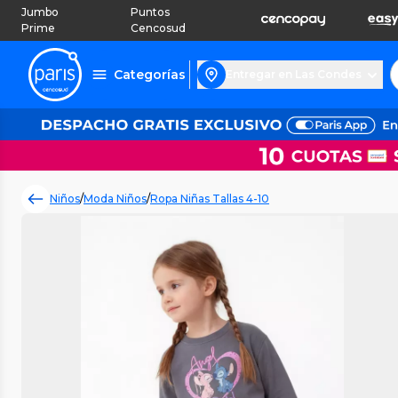
Jumbo
Puntos
Prime
Cencosud
Categorías
Entregar en Las Condes
Niños
/
Moda Niños
/
Ropa Niñas Tallas 4-10