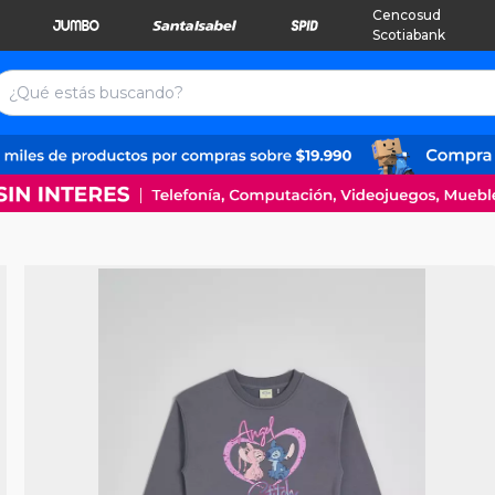
Cencosud
Scotiabank