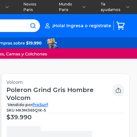
Novios
Mundo
Te
Paris
Paris
ayudamos
¡Hola! Ingresa o regístrate
Volcom
Poleron Grind Gris Hombre
Volcom
Vendido por
ProSurf
SKU
MK9M365Q1K-5
$39.990