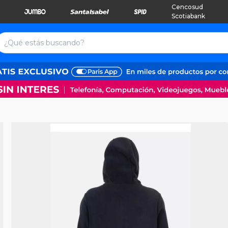
Cencosud
Scotiabank