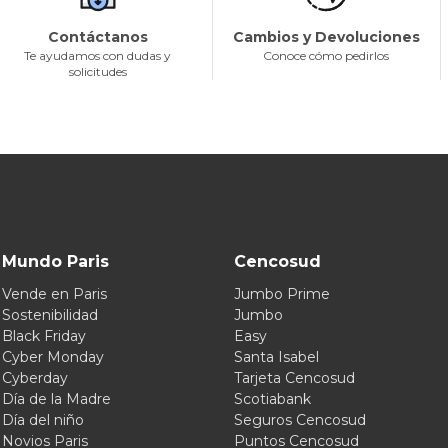
Contáctanos
Cambios y Devoluciones
Te ayudamos con dudas y
Conoce cómo pedirlos
solicitudes
Mundo Paris
Cencosud
Vende en Paris
Jumbo Prime
Sostenibilidad
Jumbo
Black Friday
Easy
Cyber Monday
Santa Isabel
Cyberday
Tarjeta Cencosud
Día de la Madre
Scotiabank
Día del niño
Seguros Cencosud
Novios Paris
Puntos Cencosud