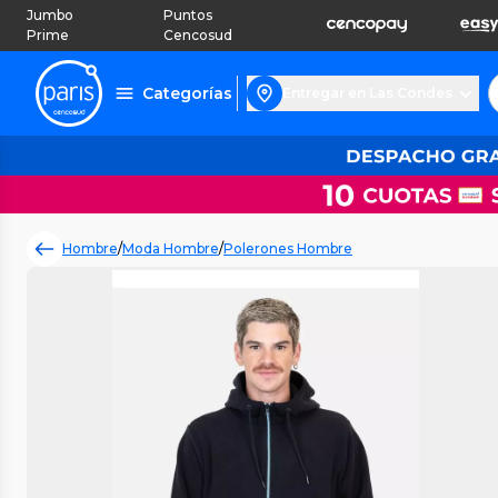
Jumbo
Puntos
Prime
Cencosud
Categorías
Entregar en Las Condes
Hombre
/
Moda Hombre
/
Polerones Hombre