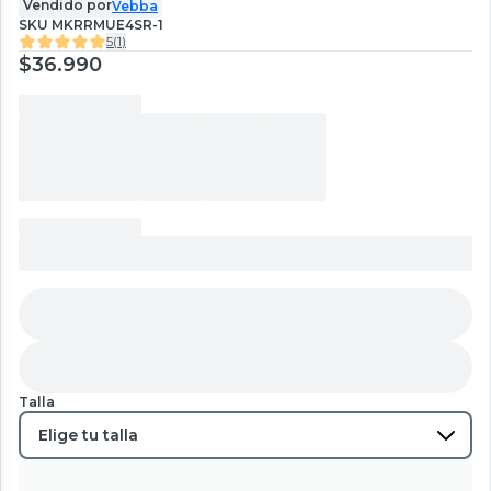
Vendido por
Vebba
SKU
MKRRMUE4SR-1
5
(
1
)
$36.990
Talla