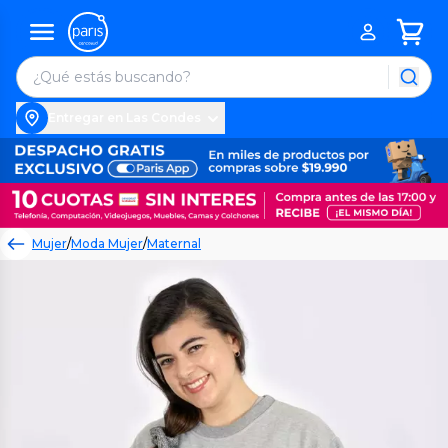
Entregar en Las Condes
Mujer
/
Moda Mujer
/
Maternal