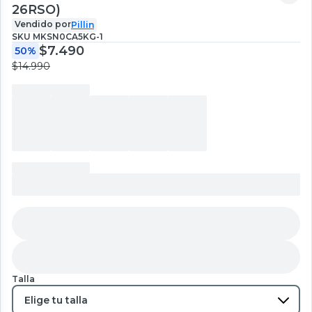
26RSO)
Vendido por
Pillin
SKU
MKSN0CA5KG-1
$7.490
50%
$14.990
Talla