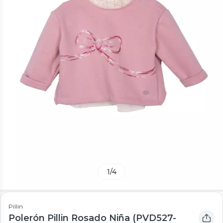
1
/
4
Pillin
Polerón Pillin Rosado Niña (PVD527-