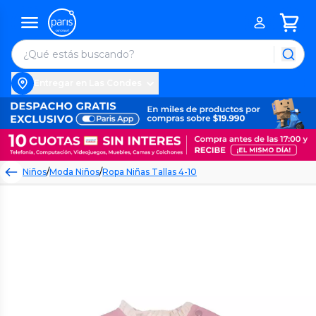
Entregar en Las Condes
Niños
/
Moda Niños
/
Ropa Niñas Tallas 4-10