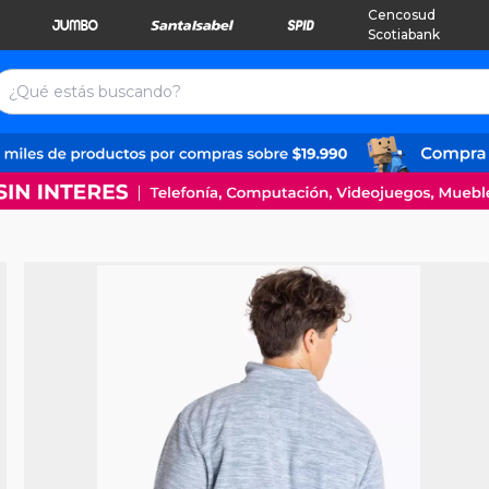
Cencosud
Scotiabank