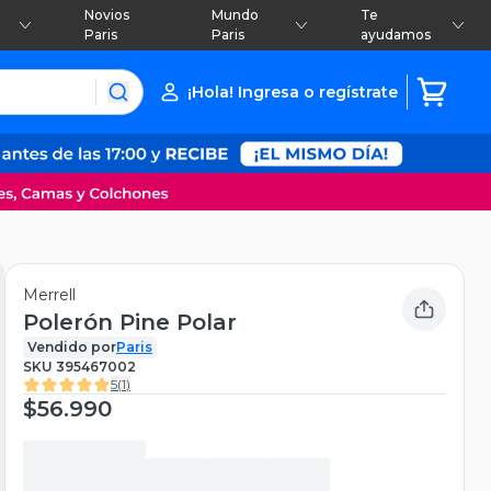
Novios
Mundo
Te
Paris
Paris
ayudamos
¡Hola! Ingresa o regístrate
Merrell
Polerón Pine Polar
Vendido por
Paris
SKU
395467002
5
(
1
)
$56.990