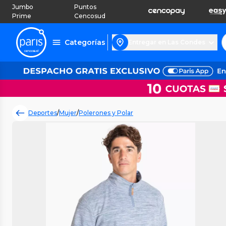
Jumbo
Puntos
Prime
Cencosud
Categorías
Entregar en Las Condes
Deportes
/
Mujer
/
Polerones y Polar