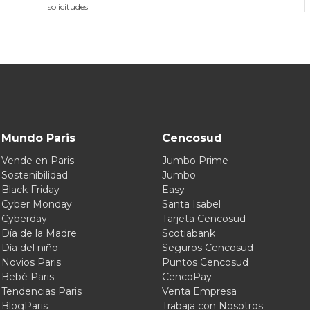
solicitudes
Mundo Paris
Cencosud
Vende en Paris
Jumbo Prime
Sostenibilidad
Jumbo
Black Friday
Easy
Cyber Monday
Santa Isabel
Cyberday
Tarjeta Cencosud
Día de la Madre
Scotiabank
Día del niño
Seguros Cencosud
Novios Paris
Puntos Cencosud
Bebé Paris
CencoPay
Tendencias Paris
Venta Empresa
BlogParis
Trabaja con Nosotros