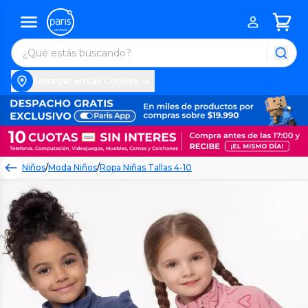
Entregar en Las Condes
Niños
/
Moda Niños
/
Ropa Niñas Tallas 4-10