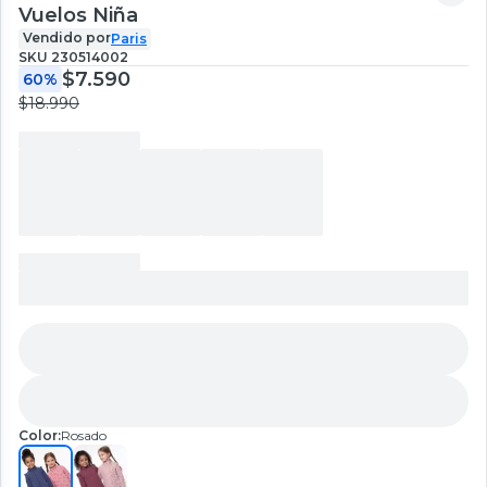
Vuelos Niña
Vendido por
Paris
SKU
230514002
$7.590
60%
$18.990
Color:
Rosado