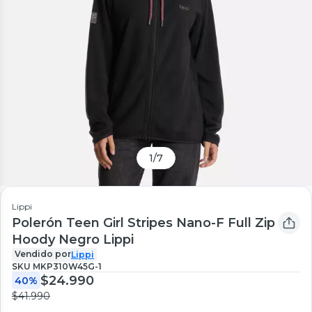
1
/
7
Lippi
Polerón Teen Girl Stripes Nano-F Full Zip
Hoody Negro Lippi
Vendido por
Lippi
SKU
MKP310W45G-1
$24.990
40%
$41.990