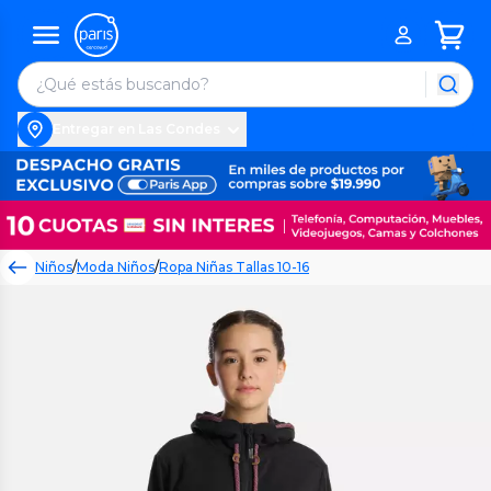
Entregar en Las Condes
Niños
/
Moda Niños
/
Ropa Niñas Tallas 10-16