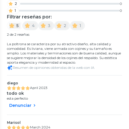
2
0
1
0
Filtrar reseñas por:
5
4
3
2
1
2 de 2 reseñas
La poltrona se caracteriza por su atractivo diseño, alta calidad y
comodidad. Es liviana, viene armada con cojines y su tamaño es
amplio. Los materiales y terminaciones son de buena calidad, aunque
se sugiere mejorar la densidad de los cojines del respaldo. Su estética
aporta elegancia y modernidad al espacio.
Resumen de opiniones obtenidas de la web con IA
diego
April 2023
todo ok
esta perfecto
Denunciar
Marisol
March 2024