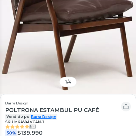
1
/
4
Barra Design
POLTRONA ESTAMBUL PU CAFÉ
Vendido por
Barra Design
SKU
MKAV4LVCAN-1
5
(
4
)
$139.990
30%