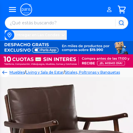
Entregar en Las Condes
Muebles
/
Living y Sala de Estar
/
Sitiales, Poltronas y Banquetas