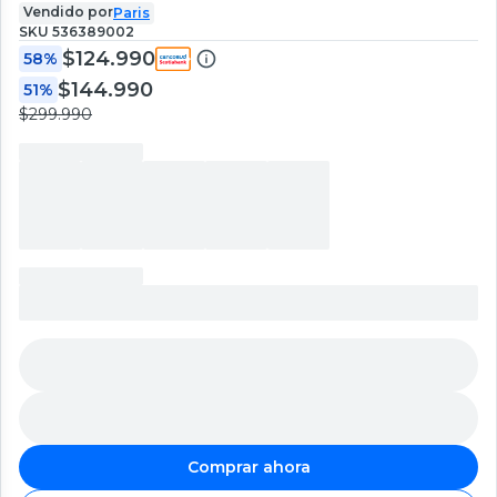
Vendido por
Paris
SKU
536389002
$124.990
58%
$144.990
51%
$299.990
Comprar ahora