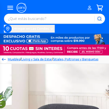
Entregar en Las Condes
Muebles
/
Living y Sala de Estar
/
Sitiales, Poltronas y Banquetas