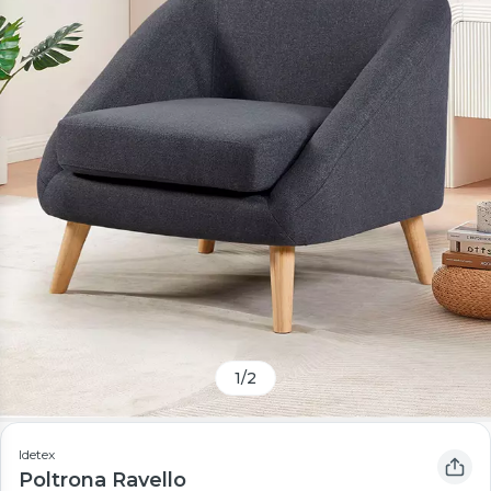
1
/
2
Idetex
Poltrona Ravello