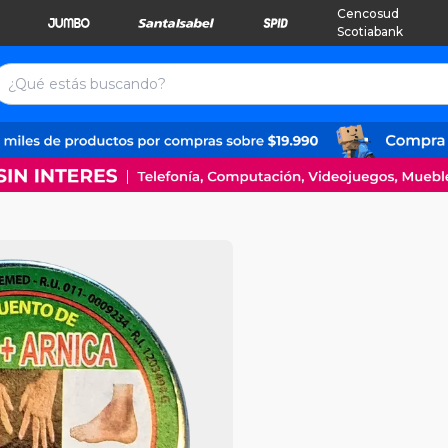
Cencosud
Scotiabank