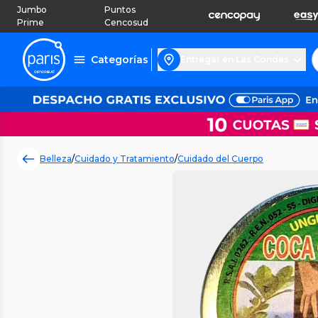
Jumbo
Puntos
Prime
Cencosud
Categorías
Entregar en Las Condes
Belleza
/
Cuidado y Tratamiento
/
Cuidado del Cuerpo