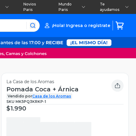
Novios
Mundo
Te
Paris
Paris
ayudamos
¡Hola! Ingresa o regístrate
La Casa de los Aromas
Pomada Coca + Árnica
Vendido por
Casa de los Aromas
SKU
MK5PQ3KRKP-1
$1.990