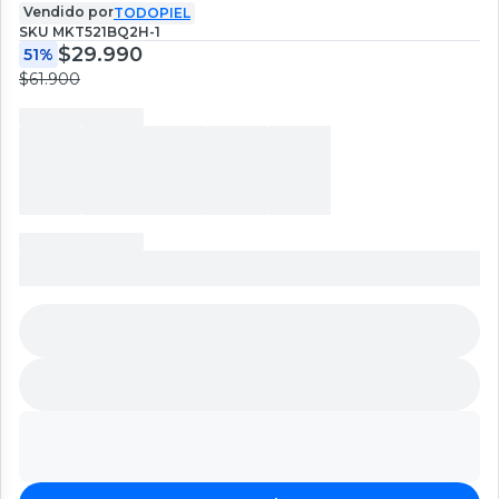
Vendido por
TODOPIEL
SKU
MKT521BQ2H-1
$29.990
51%
$61.900