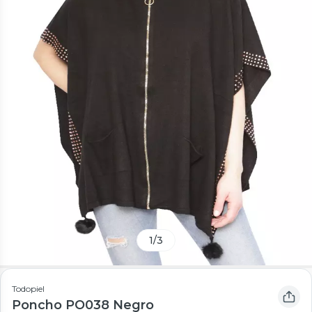
1
/
3
Todopiel
Poncho PO038 Negro