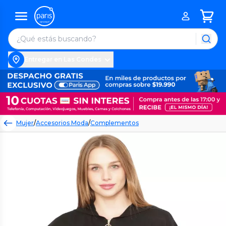
Entregar en Las Condes
Mujer
/
Accesorios Moda
/
Complementos