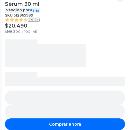
Sérum 30 ml
Vendido por
Paris
SKU
512965999
4.9
(
24
)
$20.490
(
$68.300 x 100 ml
)
Comprar ahora