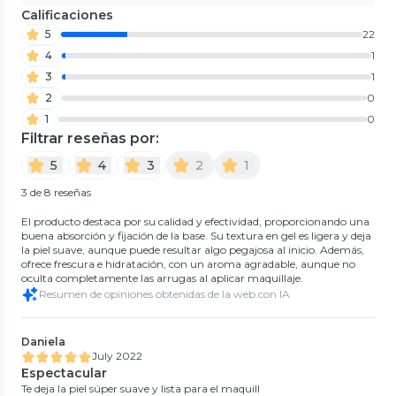
Calificaciones
5
22
4
1
3
1
2
0
1
0
Filtrar reseñas por:
5
4
3
2
1
3 de 8 reseñas
El producto destaca por su calidad y efectividad, proporcionando una
buena absorción y fijación de la base. Su textura en gel es ligera y deja
la piel suave, aunque puede resultar algo pegajosa al inicio. Además,
ofrece frescura e hidratación, con un aroma agradable, aunque no
oculta completamente las arrugas al aplicar maquillaje.
Resumen de opiniones obtenidas de la web con IA
Daniela
July 2022
Espectacular
Te deja la piel súper suave y lista para el maquill