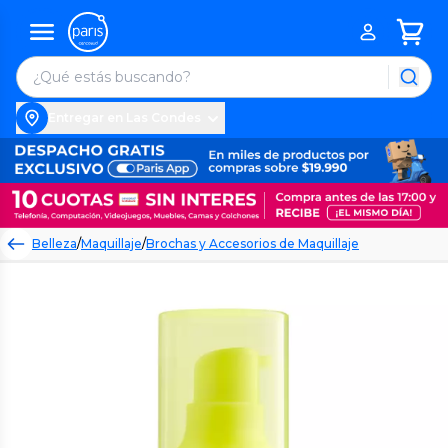
Entregar en Las Condes
Belleza
/
Maquillaje
/
Brochas y Accesorios de Maquillaje