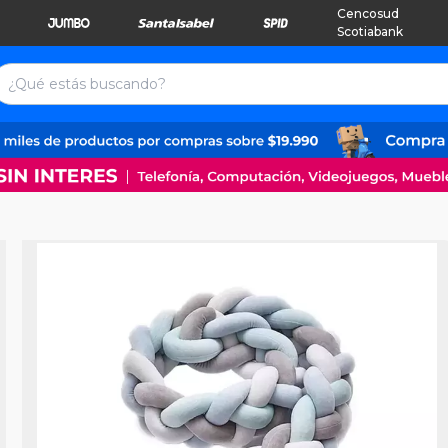
Cencosud
Scotiabank