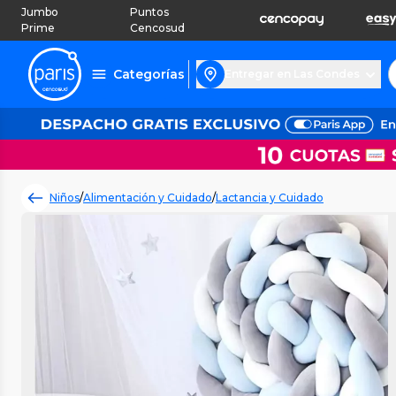
Jumbo
Puntos
Prime
Cencosud
Categorías
Entregar en Las Condes
Niños
/
Alimentación y Cuidado
/
Lactancia y Cuidado