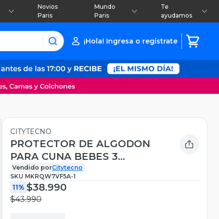
Novios
Mundo
Te
Paris
Paris
ayudamos
¡Hola! Ingresa o regístrate
CITYTECNO
PROTECTOR DE ALGODON
PARA CUNA BEBES 3
METROS
Vendido por
Citytecno
SKU
MKRQW7VF5A-1
$38.990
11%
$43.990