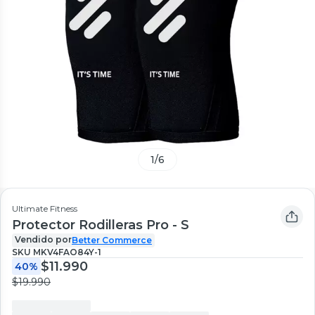
1
/
6
Ultimate Fitness
Protector Rodilleras Pro - S
Vendido por
Better Commerce
SKU
MKV4FAO84Y-1
$11.990
40%
$19.990