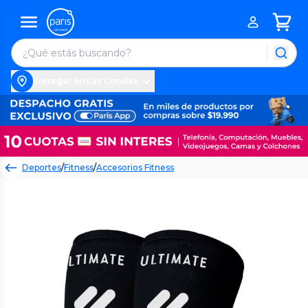
Entregar en Las Condes
Deportes
/
Fitness
/
Accesorios Fitness