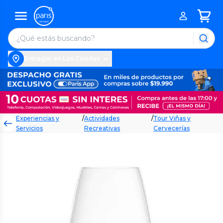
Entregar en Las Condes
Experiencias y
/
Actividades
/
Tour Viñas y
Servicios
Recreativas
Cervecerías