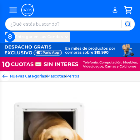
Entregar en Las Condes
Nuevas Categorías
/
Mascotas
/
Perros