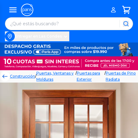
Entregar en Las Condes
Puertas, Ventanas y
/
Puertas para
/
Puertas de Pino
Construcción
/
Molduras
Exterior
Radiata