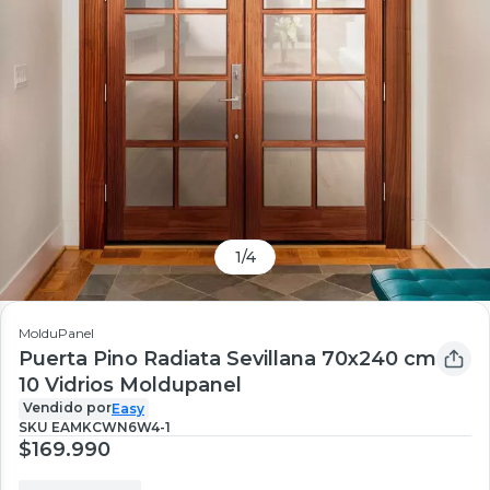
1
/
4
MolduPanel
Puerta Pino Radiata Sevillana 70x240 cm
10 Vidrios Moldupanel
Vendido por
Easy
SKU
EAMKCWN6W4-1
$169.990