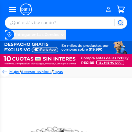
Entregar en Las Condes
Mujer
/
Accesorios Moda
/
Joyas