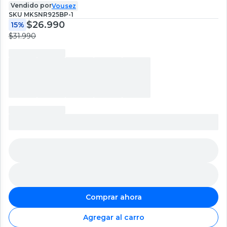
Vendido por
Vousez
SKU
MKSNR925BP-1
$26.990
15%
$31.990
Comprar ahora
Agregar al carro