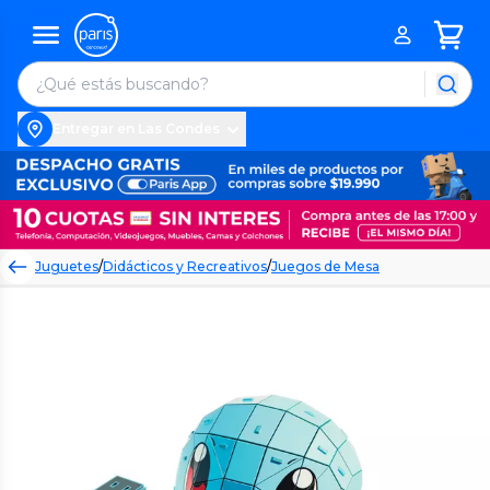
Entregar en Las Condes
Juguetes
/
Didácticos y Recreativos
/
Juegos de Mesa