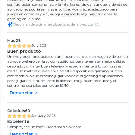
configuración son sencillas, y la interfaz es rápida, aunque la tienda de
aplicaciones podría ser más intuitiva. Además, es adecuado para
juegos en consolas y PC, aunque carece de algunas funciones de
gaming en la nube.
Resumen de opiniones obtenidas de la web con IA
Mau29
July 2024
Buen producto
Un muy buen producto con una buena calidad de imagen y de sonido
aunque prefiero ver la tv con audifonos para tener aun mejor calidad
de sonido , un muy buen televisor y especialmente si lo compras en
oferta , lo malo es que en chile no esta disponible el gaming hub en
este modelo lo que prohibe jugar xbox cloud gaming o aplicaciones
para jugar en la nube , pero lo demas , muy buen producto y el
control no usa pilas por lo que 10/10
Denunciar
Cokoluis60
January 2025
Excelente
Compre jade un mes S-Mart salió exwlente
Denunciar