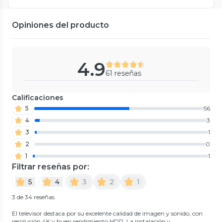
Opiniones del producto
4.9
61 reseñas
Calificaciones
5
56
4
3
3
1
2
0
1
1
Filtrar reseñas por:
5
4
3
2
1
3 de 34 reseñas
El televisor destaca por su excelente calidad de imagen y sonido, con
resolución 4K y buen rendimiento HDR. La instalación y