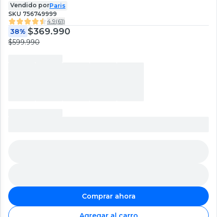
Vendido por
Paris
SKU
756749999
4.9
(
61
)
$369.990
38%
$599.990
Comprar ahora
Agregar al carro