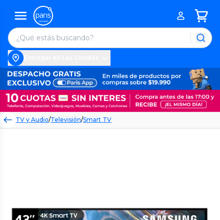
Entregar en Las Condes
TV y Audio
/
Televisión
/
Smart TV