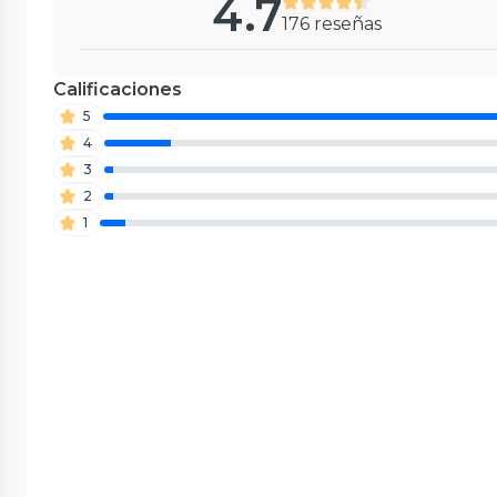
4.7
176 reseñas
Calificaciones
5
4
3
2
1