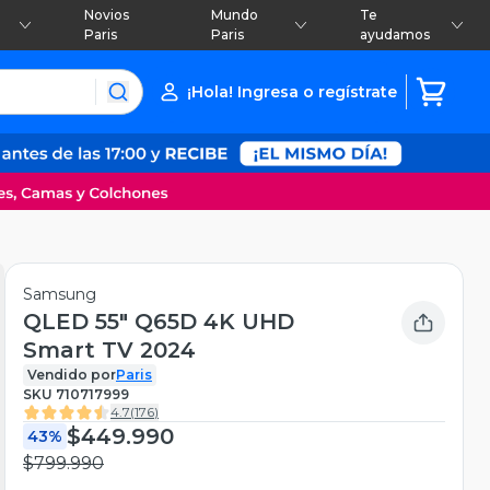
Novios
Mundo
Te
Paris
Paris
ayudamos
¡Hola! Ingresa o regístrate
Samsung
QLED 55" Q65D 4K UHD
Smart TV 2024
Vendido por
Paris
SKU
710717999
4.7
(
176
)
$449.990
43%
$799.990