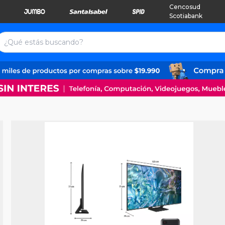
Cencosud
Scotiabank