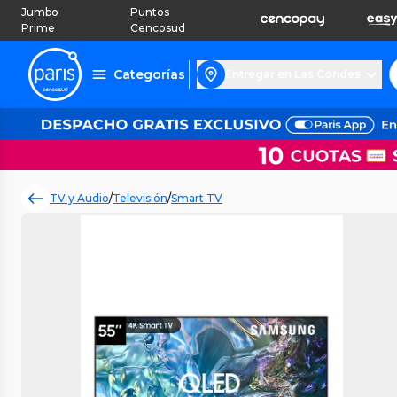
Jumbo
Puntos
Prime
Cencosud
Categorías
Entregar en Las Condes
TV y Audio
/
Televisión
/
Smart TV