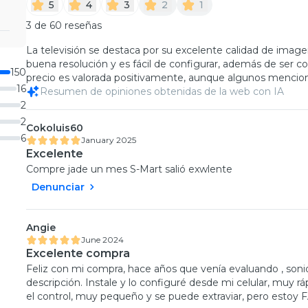
5
4
3
2
1
3 de 60 reseñas
La televisión se destaca por su excelente calidad de imagen
buena resolución y es fácil de configurar, además de ser co
150
precio es valorada positivamente, aunque algunos mencion
16
Resumen de opiniones obtenidas de la web con IA
2
2
Cokoluis60
6
January 2025
Excelente
Compre jade un mes S-Mart salió exwlente
Denunciar
Angie
June 2024
Excelente compra
Feliz con mi compra, hace años que venía evaluando , sonid
descripción. Instale y lo configuré desde mi celular, muy r
el control, muy pequeño y se puede extraviar, pero estoy